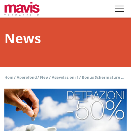
News
Home
/
Approfondisci
/
News
/
Agevolazioni fiscali
/
Bonus Schermature Solari 2020: tutto quello che c’è da sapere