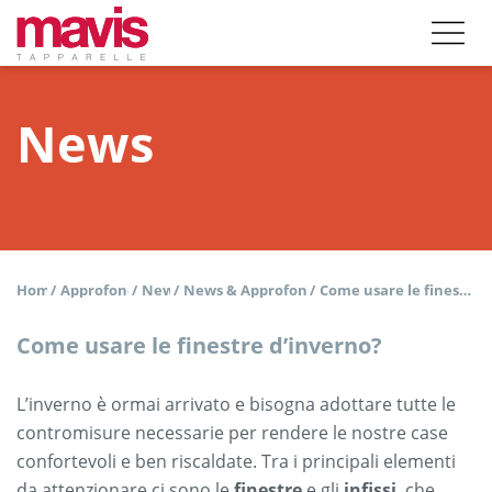
News
Home
/
Approfondisci
/
News
/
News & Approfondimenti
/
Come usare le finestre d’inverno?
Come usare le finestre d’inverno?
L’inverno è ormai arrivato e bisogna adottare tutte le
contromisure necessarie per rendere le nostre case
confortevoli e ben riscaldate. Tra i principali elementi
da attenzionare ci sono le
finestre
e gli
infissi
, che