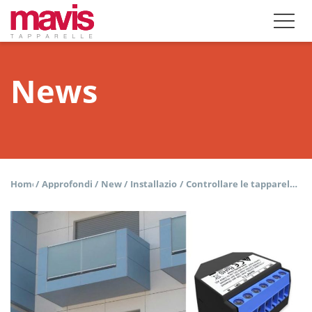
News
Home
/
Approfondisci
/
News
/
Installazione
/
Controllare le tapparelle via wifi con il sistema senza fili Shelly 2.5 e 2PM