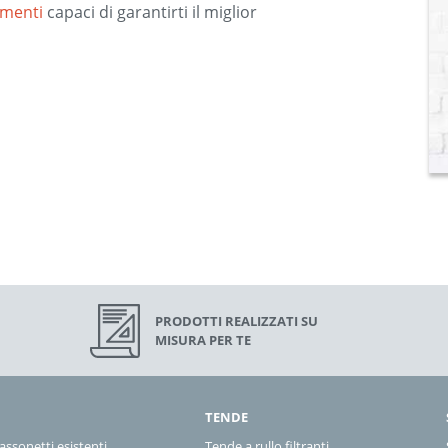
amenti
capaci di garantirti il miglior
PRODOTTI REALIZZATI SU
MISURA PER TE
TENDE
ssonetti esistenti
Tende a rullo filtranti