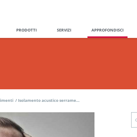
PRODOTTI
SERVIZI
APPROFONDISCI
imenti
/
Isolamento acustico serramenti: la differenza è nei vetri