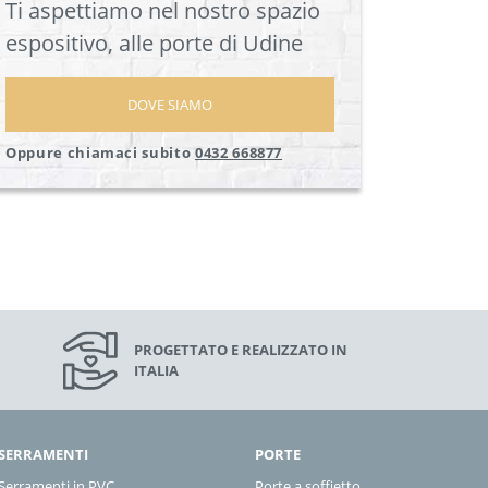
Ti aspettiamo nel nostro spazio
espositivo, alle porte di Udine
DOVE SIAMO
Oppure chiamaci subito
0432 668877
PROGETTATO E REALIZZATO IN
ITALIA
SERRAMENTI
PORTE
Serramenti in PVC
Porte a soffietto