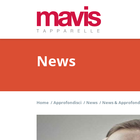
News
Home
/
Approfondisci
/
News
/
News & Approfond