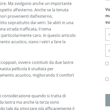
calore. Ma svolgono anche un importante
Vu
spetto all’esterno. Anche se la tenuta
ma
ri provenienti dall’esterno,
su
ito soprattutto dai vetri. Se abiti in una
 strada trafficata, il tema
 particolarmente caro. In questo articolo
nto acustico, siano i vetri a fare la
accoppiati, ovvero costituiti da due lastre
Questa pellicola è studiata per
namento acustico, migliorando il comfort
in considerazione quando si tratta di
nda lastra ma anche la terza sono
modo tale da smorzare più efficacemente il