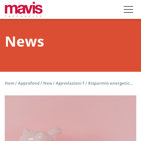
News
Home
/
Approfondisci
/
News
/
Agevolazioni fiscali
/
Risparmio energetico: è possibile calcolarlo con esattezza?