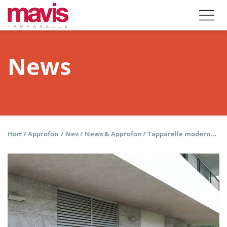
News
Home
/
Approfondisci
/
News
/
News & Approfondimenti
/
Tapparelle moderne: soluzioni e tecnologie per gli avvolgibili 2026