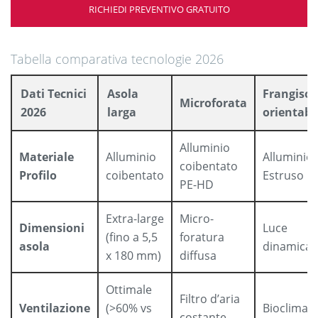
RICHIEDI PREVENTIVO GRATUITO
Tabella comparativa tecnologie 2026
Dati Tecnici
Asola
Frangisol
Microforata
2026
larga
orientabi
Alluminio
Materiale
Alluminio
Alluminio
coibentato
Profilo
coibentato
Estruso
PE-HD
Extra-large
Micro-
Dimensioni
Luce
(fino a 5,5
foratura
asola
dinamica
x 180 mm)
diffusa
Ottimale
Filtro d’aria
Ventilazione
(>60% vs
Bioclimati
costante