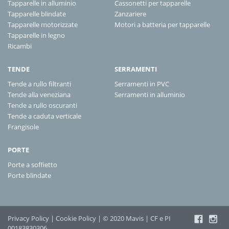
Tapparelle in alluminio
Cassonetti per tapparelle
Tapparelle blindate
Zanzariere
Tapparelle motorizzate
Motori a batteria per tapparelle
Tapparelle in legno
Ricambi
TENDE
SERRAMENTI
Tende a rullo filtranti
Serramenti in PVC
Tende alla veneziana
Serramenti in alluminio
Tende a rullo oscuranti
Tende a caduta verticale
Frangisole
PORTE
Porte a soffietto
Porte blindate
Privacy Policy
|
Cookie Policy
| © 2020 Mavis | CF e PI
00183830306