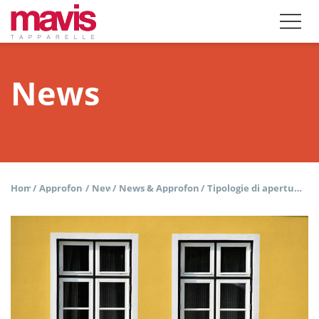
News
Home
/
Approfondisci
/
News
/
News & Approfondimenti
/
Tipologie di aperture per finestre e serramenti